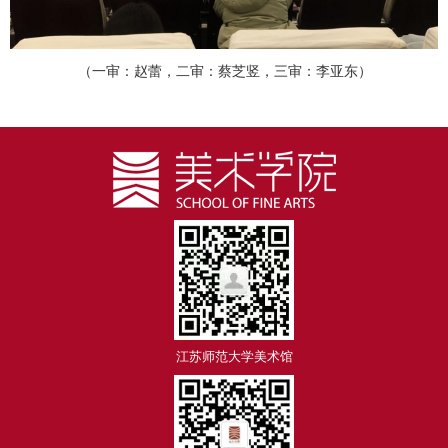
（一审：赵蕾，二审：蔡芝竖，三审：李亚东）
江苏师范大学美术馆