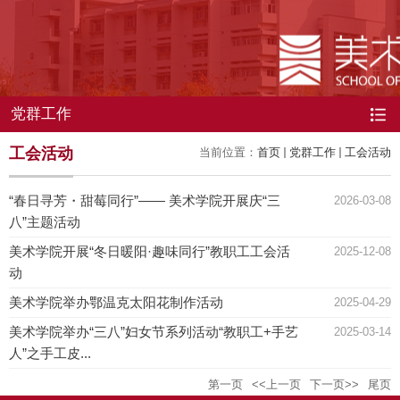
党群工作
工会活动
当前位置：
首页
党群工作
工会活动
“春日寻芳・甜莓同行”—— 美术学院开展庆“三
2026-03-08
八”主题活动
美术学院开展“冬日暖阳·趣味同行”教职工工会活
2025-12-08
动
美术学院举办鄂温克太阳花制作活动
2025-04-29
美术学院举办“三八”妇女节系列活动“教职工+手艺
2025-03-14
人”之手工皮...
第一页
<<上一页
下一页>>
尾页