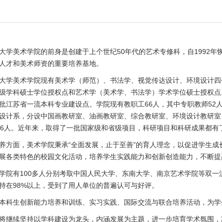
美术学院的前身是创建于上个世纪50年代的艺术专修科，自1992年
人才和美术师资的重要培养基地。
大学美术学院现有美术学（师范）、书法学、视觉传达设计、环境设计四
级学科硕士学位授权点和艺术学（美术学、书法学）学术学位硕士授权点。2
批江苏省一流本科专业建设点。学院现有教职工66人，其中专职教师52人，
设计系，分设中国画教研室、油画教研室、综合教研室、环境设计教研室、
56人。近年来，取得了一批国家级和省级项目，科研项目和科研成果都有
面，美术学院秉承“全面发展，止于至善”的育人理念，以促进学生成
展各类特色的校园文化活动，培养学生实践能力和创新创造能力，不断提
有100多人分别考取中国人民大学、东南大学、南京艺术学院等双一
持在98%以上，受到了用人单位的普遍认可与好评。
科生创新能力培养和训练、实习实践、国际交流与联合培养活动，为学
继续坚持以学科建设为龙头，内涵发展为主题，进一步培育学术氛围，凝