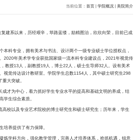
当前位置：
首页
学院概况
美院简介
恢复建系以来，历经艰辛，筚路蓝缕，励精图治，欣欣向荣，目前已成
个本科专业，拥有美术与书法、设计两个一级专业硕士学位授权点，
020年美术学专业获批国家级一流本科专业建设点，2021年视觉传
教授13人，副教授19人，博士22人，硕士生导师32人。设有美术
视觉传达设计教研室。学院学生总数1154人，其中硕士研究生298
了重大突破。
长成才为中心，着力抓好学生专业水平的提高和基础文明的养成，结
高学生综合素质。
流高校以及专业艺术院校的博士研究生和硕士研究生；历年来，学生
生培养提供了有力保障。
炼学科方向，强化教学管理，完善人才培养体系，抢抓机遇，锐意